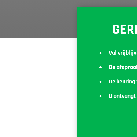
GER
Vul vrijbli
De afspraa
De keuring
U ontvangt