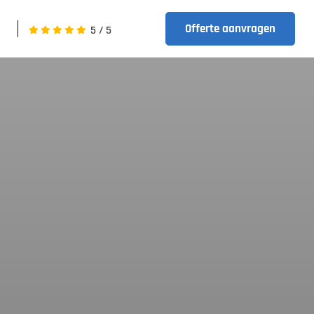
Offerte aanvragen
5
/
5